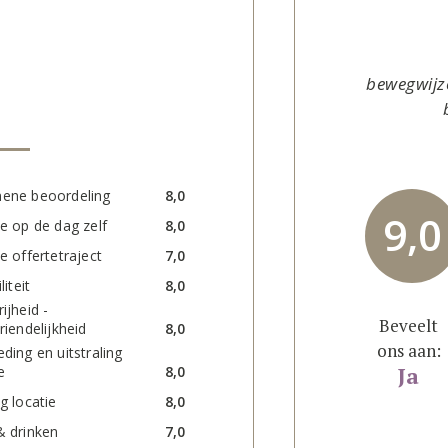
bewegwijze
ene beoordeling
8,0
9,0
ce op de dag zelf
8,0
e offertetraject
7,0
liteit
8,0
ijheid -
Beveelt
riendelijkheid
8,0
ons aan:
ding en uitstraling
Ja
e
8,0
g locatie
8,0
& drinken
7,0