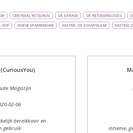
LER
CENTRAAL KETELHUIS
DE GARAGE
DE RIJTUIGENLOODS
D
E HOF
HOEVE SPARRENDAM
KASTEEL DE SCHAFFELAAR
KASTEEL 
 (CuriousYou)
Ma
ude Magazijn
20-02-06
kkelijk bereikbaar en
in gebruik
intieme, ge