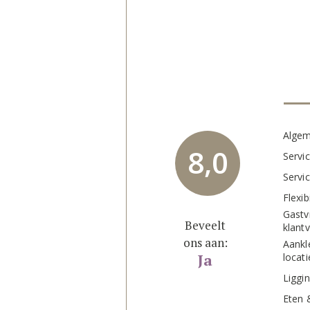
Algem
8,0
Servi
Servic
Flexibi
Gastvr
Beveelt
klantv
ons aan:
Aankle
Ja
locati
Liggin
Eten 