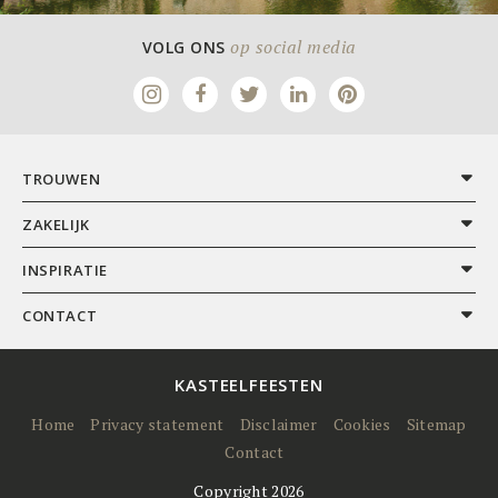
op social media
VOLG ONS
TROUWEN
ZAKELIJK
INSPIRATIE
CONTACT
KASTEELFEESTEN
Home
Privacy statement
Disclaimer
Cookies
Sitemap
Contact
Copyright 2026