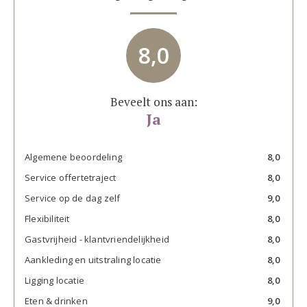
8,0
Beveelt ons aan:
Ja
Algemene beoordeling
8,0
Service offertetraject
8,0
Service op de dag zelf
9,0
Flexibiliteit
8,0
Gastvrijheid - klantvriendelijkheid
8,0
Aankleding en uitstraling locatie
8,0
Ligging locatie
8,0
Eten & drinken
9,0