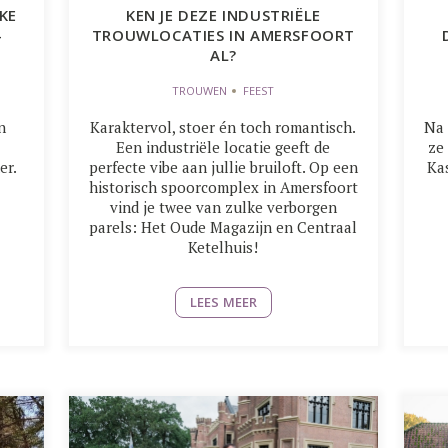
KE
KEN JE DEZE INDUSTRIËLE
-
TROUWLOCATIES IN AMERSFOORT
AL?
TROUWEN
FEEST
n
Karaktervol, stoer én toch romantisch.
Na 
Een industriële locatie geeft de
ze
er.
perfecte vibe aan jullie bruiloft. Op een
Ka
historisch spoorcomplex in Amersfoort
vind je twee van zulke verborgen
parels: Het Oude Magazijn en Centraal
Ketelhuis!
LEES MEER