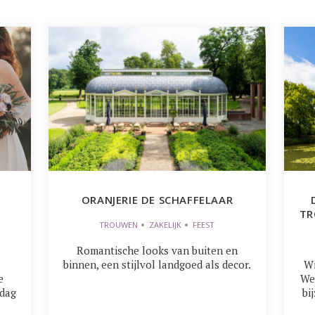
ORANJERIE DE SCHAFFELAAR
TR
TROUWEN
ZAKELIJK
FEEST
Romantische looks van buiten en
binnen, een stijlvol landgoed als decor.
Wi
e
We
 dag
bi