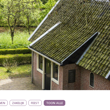
WEN
ZAKELIJK
FEEST
TOON ALLE