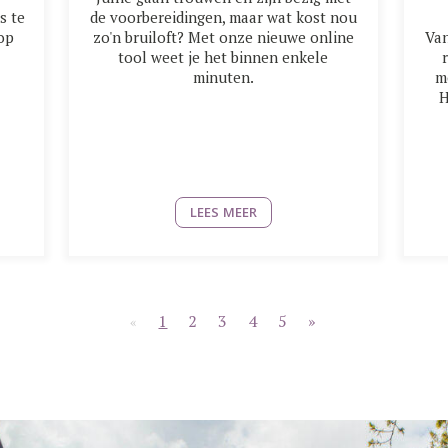
s te
de voorbereidingen, maar wat kost nou
 op
zo'n bruiloft? Met onze nieuwe online
Van
tool weet je het binnen enkele
minuten.
m
H
LEES MEER
1
2
3
4
5
»
«