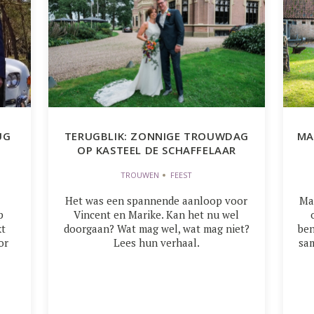
UG
TERUGBLIK: ZONNIGE TROUWDAG
MA
OP KASTEEL DE SCHAFFELAAR
TROUWEN
FEEST
Het was een spannende aanloop voor
Mar
p
Vincent en Marike. Kan het nu wel
kt
doorgaan? Wat mag wel, wat mag niet?
ben
or
Lees hun verhaal.
sam