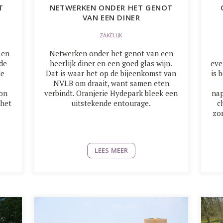
T
NETWERKEN ONDER HET GENOT
VAN EEN DINER
ZAKELIJK
 en
Netwerken onder het genot van een
de
heerlijk diner en een goed glas wijn.
eve
de
Dat is waar het op de bijeenkomst van
is 
NVLB om draait, want samen eten
don
verbindt. Oranjerie Hydepark bleek een
nap
 het
uitstekende entourage.
c
zor
LEES MEER