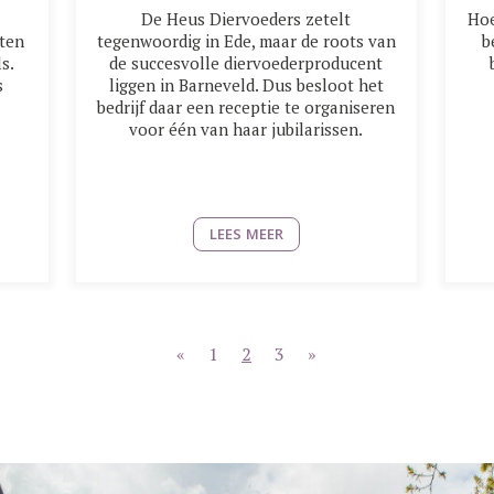
De Heus Diervoeders zetelt
Hoe
ten
tegenwoordig in Ede, maar de roots van
b
s.
de succesvolle diervoederproducent
s
liggen in Barneveld. Dus besloot het
bedrijf daar een receptie te organiseren
voor één van haar jubilarissen.
LEES MEER
«
1
2
3
»