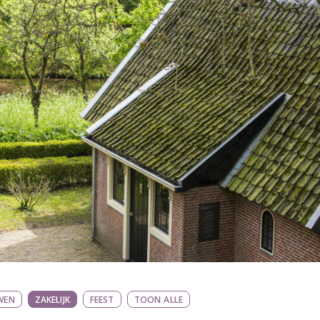
WEN
ZAKELIJK
FEEST
TOON ALLE