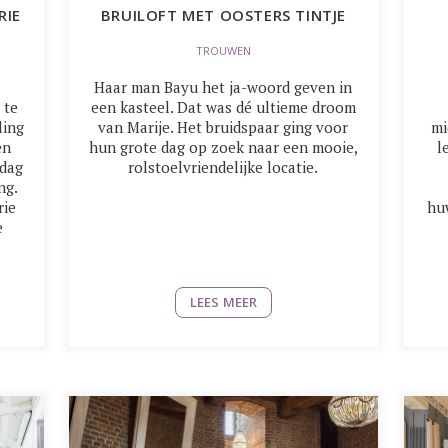
RIE
BRUILOFT MET OOSTERS TINTJE
TROUWEN
Haar man Bayu het ja-woord geven in
 te
een kasteel. Dat was dé ultieme droom
ling
van Marije. Het bruidspaar ging voor
mi
en
hun grote dag op zoek naar een mooie,
l
 dag
rolstoelvriendelijke locatie.
ng.
rie
hu
e
LEES MEER