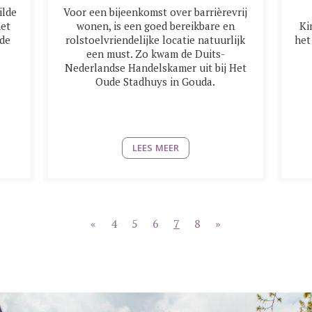
ilde
Voor een bijeenkomst over barrièrevrij
met
wonen, is een goed bereikbare en
Ki
ude
rolstoelvriendelijke locatie natuurlijk
het
een must. Zo kwam de Duits-
Nederlandse Handelskamer uit bij Het
Oude Stadhuys in Gouda.
LEES MEER
«
4
5
6
7
8
»