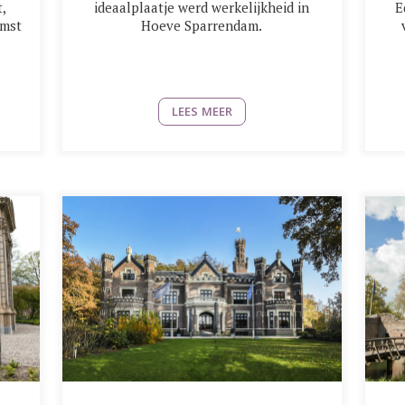
t,
ideaalplaatje werd werkelijkheid in
E
omst
Hoeve Sparrendam.
LEES MEER