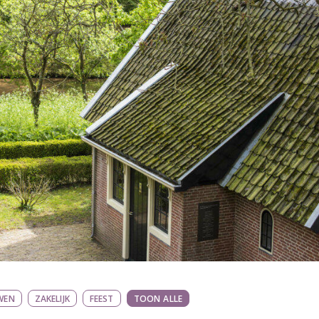
WEN
ZAKELIJK
FEEST
TOON ALLE