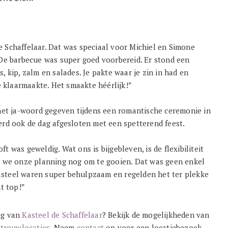
 Schaffelaar. Dat was speciaal voor Michiel en Simone
“De barbecue was super goed voorbereid. Er stond een
 kip, zalm en salades. Je pakte waar je zin in had en
je klaarmaakte. Het smaakte héérlijk!”
 het ja-woord gegeven tijdens een romantische ceremonie in
erd ook de dag afgesloten met een spetterend feest.
 was geweldig. Wat ons is bijgebleven, is de flexibiliteit
n we onze planning nog om te gooien. Dat was geen enkel
steel waren super behulpzaam en regelden het ter plekke
ht top!”
ng van
Kasteel de Schaffelaar
? Bekijk de mogelijkheden van
e
trouwlocaties
. Neem
contact
op voor een locatiebezoek