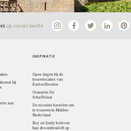
op social media
ONS
INSPIRATIE
aties
Open dagen bij de
trouwlocaties van
nkomst bij
Kasteelfeesten
n
Oranjerie De
Schaffelaar
erte aan
De mooiste kastelen om
te trouwen in Midden-
Nederland
Roy en Emily beleven
hun droombruiloft op