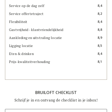
Service op de dag zelf
8,4
Service offertetraject
8,2
Flexibiliteit
8,4
Gastvrijheid - klantvriendelijkheid
8,8
Aankleding en uitstraling locatie
8,9
Ligging locatie
8,5
Eten & drinken
8,4
Prijs-kwaliteitverhouding
8,1
BRUILOFT CHECKLIST
Schrijf je in en ontvang de checklist in je inbox!