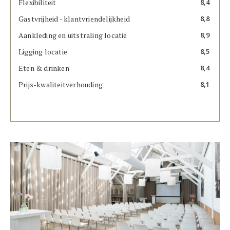
Flexibiliteit
8,4
Gastvrijheid - klantvriendelijkheid
8,8
Aankleding en uitstraling locatie
8,9
Ligging locatie
8,5
Eten & drinken
8,4
Prijs-kwaliteitverhouding
8,1