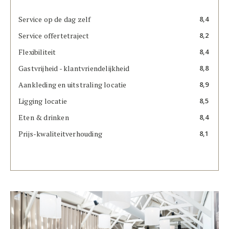
Service op de dag zelf
8,4
Service offertetraject
8,2
Flexibiliteit
8,4
Gastvrijheid - klantvriendelijkheid
8,8
Aankleding en uitstraling locatie
8,9
Ligging locatie
8,5
Eten & drinken
8,4
Prijs-kwaliteitverhouding
8,1