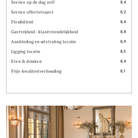
Service op de dag zelf
8,4
Service offertetraject
8,2
Flexibiliteit
8,4
Gastvrijheid - klantvriendelijkheid
8,8
Aankleding en uitstraling locatie
8,9
Ligging locatie
8,5
Eten & drinken
8,4
Prijs-kwaliteitverhouding
8,1