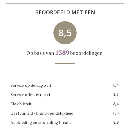
BEOORDEELD MET EEN
8,5
1389
Op basis van
beoordelingen.
Service op de dag zelf
8,4
Service offertetraject
8,2
Flexibiliteit
8,4
Gastvrijheid - klantvriendelijkheid
8,8
Aankleding en uitstraling locatie
8,9