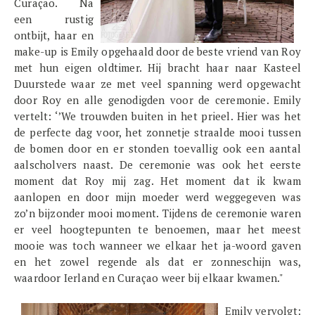
Curaçao. Na
een rustig
ontbijt, haar en
make-up is Emily opgehaald door de beste vriend van Roy
met hun eigen oldtimer. Hij bracht haar naar Kasteel
Duurstede waar ze met veel spanning werd opgewacht
door Roy en alle genodigden voor de ceremonie. Emily
vertelt: ‘’We trouwden buiten in het prieel. Hier was het
de perfecte dag voor, het zonnetje straalde mooi tussen
de bomen door en er stonden toevallig ook een aantal
aalscholvers naast. De ceremonie was ook het eerste
moment dat Roy mij zag. Het moment dat ik kwam
aanlopen en door mijn moeder werd weggegeven was
zo’n bijzonder mooi moment. Tijdens de ceremonie waren
er veel hoogtepunten te benoemen, maar het meest
mooie was toch wanneer we elkaar het ja-woord gaven
en het zowel regende als dat er zonneschijn was,
waardoor Ierland en Curaçao weer bij elkaar kwamen."
Emily vervolgt: