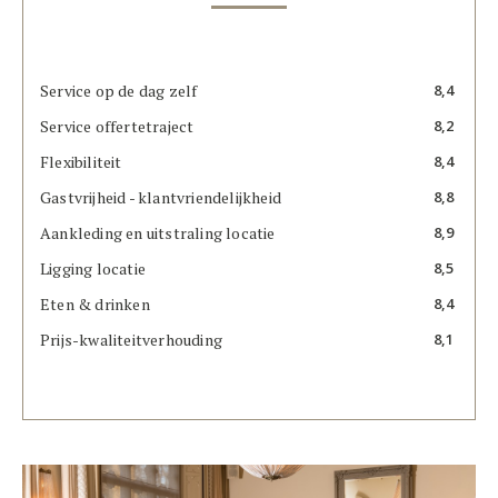
Service op de dag zelf
8,4
Service offertetraject
8,2
Flexibiliteit
8,4
Gastvrijheid - klantvriendelijkheid
8,8
Aankleding en uitstraling locatie
8,9
Ligging locatie
8,5
Eten & drinken
8,4
Prijs-kwaliteitverhouding
8,1