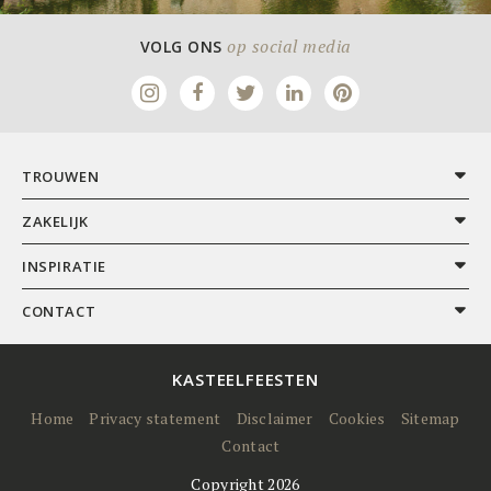
op social media
VOLG ONS
TROUWEN
ZAKELIJK
INSPIRATIE
CONTACT
KASTEELFEESTEN
Home
Privacy statement
Disclaimer
Cookies
Sitemap
Contact
Copyright 2026