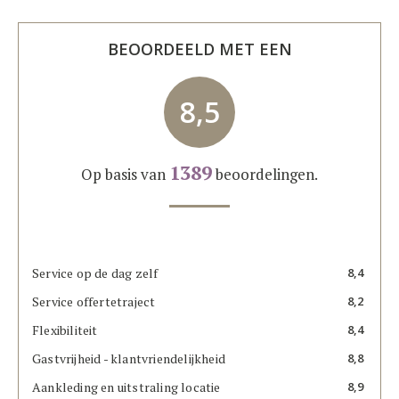
BEOORDEELD MET EEN
8,5
1389
Op basis van
beoordelingen.
Service op de dag zelf
8,4
Service offertetraject
8,2
Flexibiliteit
8,4
Gastvrijheid - klantvriendelijkheid
8,8
Aankleding en uitstraling locatie
8,9