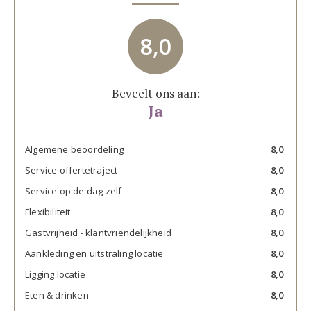
8,0
Beveelt ons aan:
Ja
Algemene beoordeling
8,0
Service offertetraject
8,0
Service op de dag zelf
8,0
Flexibiliteit
8,0
Gastvrijheid - klantvriendelijkheid
8,0
Aankleding en uitstraling locatie
8,0
Ligging locatie
8,0
Eten & drinken
8,0