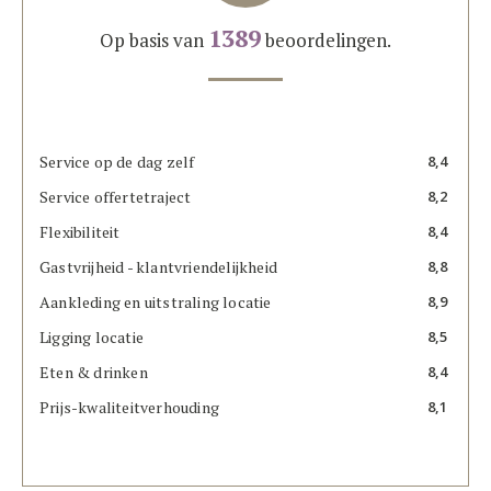
1389
Op basis van
beoordelingen.
Service op de dag zelf
8,4
Service offertetraject
8,2
Flexibiliteit
8,4
Gastvrijheid - klantvriendelijkheid
8,8
Aankleding en uitstraling locatie
8,9
Ligging locatie
8,5
Eten & drinken
8,4
Prijs-kwaliteitverhouding
8,1