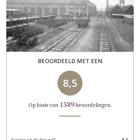
BEOORDEELD MET EEN
8,5
1389
Op basis van
beoordelingen.
Service op de dag zelf
8,4