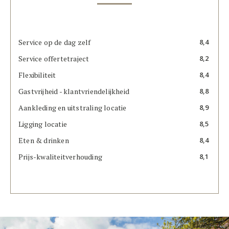
Service op de dag zelf
8,4
Service offertetraject
8,2
Flexibiliteit
8,4
Gastvrijheid - klantvriendelijkheid
8,8
Aankleding en uitstraling locatie
8,9
Ligging locatie
8,5
Eten & drinken
8,4
Prijs-kwaliteitverhouding
8,1