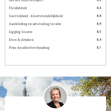
Flexibiliteit
8,4
Gastvrijheid - klantvriendelijkheid
8,8
Aankleding en uitstraling locatie
8,9
Ligging locatie
8,5
Eten & drinken
8,4
Prijs-kwaliteitverhouding
8,1