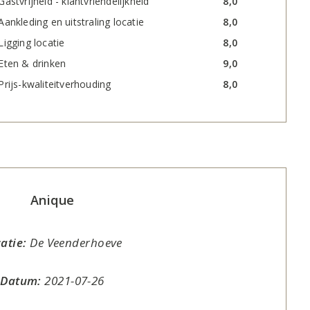
Gastvrijheid - klantvriendelijkheid
8,0
Aankleding en uitstraling locatie
8,0
Ligging locatie
8,0
Eten & drinken
9,0
Prijs-kwaliteitverhouding
8,0
Anique
atie:
De Veenderhoeve
Datum:
2021-07-26