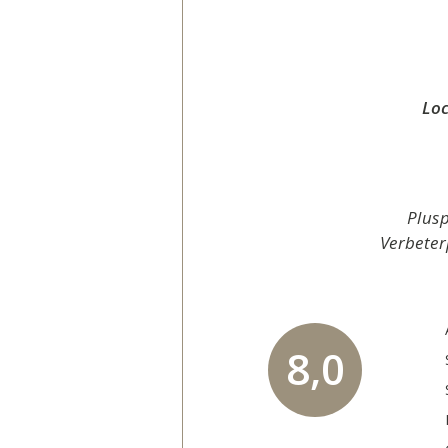
Loc
Plusp
Verbeter
8,0