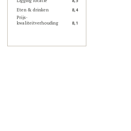
Ligging locatie
8,5
Eten & drinken
8,4
Prijs-
kwaliteitverhouding
8,1