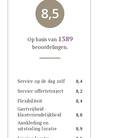
8,5
1389
Op basis van
beoordelingen.
Service op de dag zelf
8,4
Service offertetraject
8,2
Flexibiliteit
8,4
Gastvrijheid -
klantvriendelijkheid
8,8
Aankleding en
uitstraling locatie
8,9