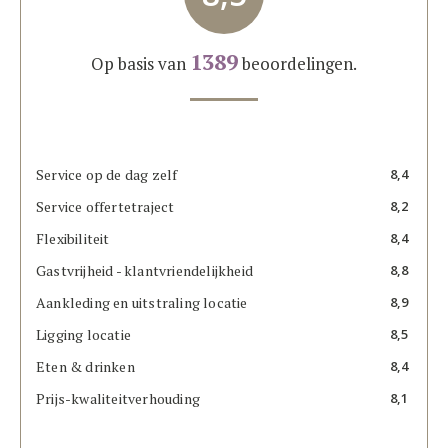
1389
Op basis van
beoordelingen.
Service op de dag zelf
8,4
Service offertetraject
8,2
Flexibiliteit
8,4
Gastvrijheid - klantvriendelijkheid
8,8
Aankleding en uitstraling locatie
8,9
Ligging locatie
8,5
Eten & drinken
8,4
Prijs-kwaliteitverhouding
8,1