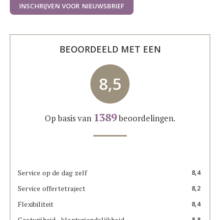
INSCHRIJVEN VOOR NIEUWSBRIEF
BEOORDEELD MET EEN
8,5
1389
Op basis van
beoordelingen.
Service op de dag zelf
8,4
Service offertetraject
8,2
Flexibiliteit
8,4
Gastvrijheid - klantvriendelijkheid
8,8