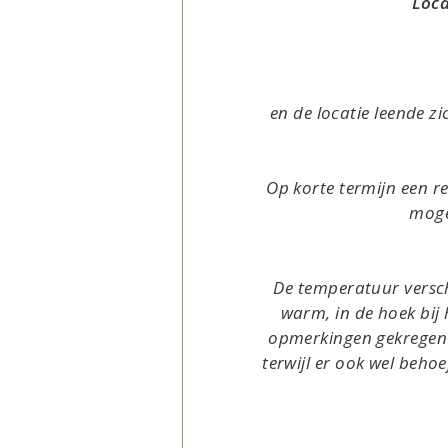
Loca
en de locatie leende z
Op korte termijn een r
mogel
De temperatuur versc
warm, in de hoek bij 
opmerkingen gekregen o
terwijl er ook wel beho