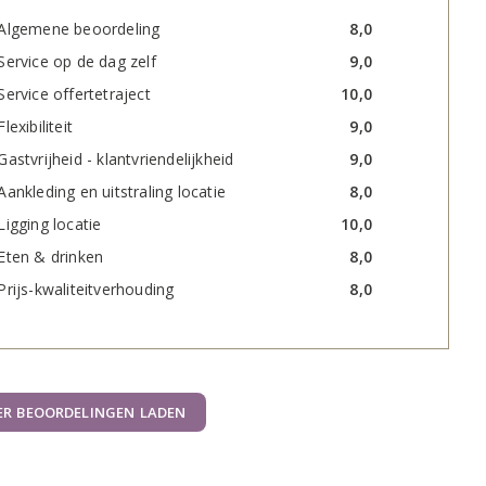
Algemene beoordeling
8,0
Service op de dag zelf
9,0
Service offertetraject
10,0
Flexibiliteit
9,0
Gastvrijheid - klantvriendelijkheid
9,0
Aankleding en uitstraling locatie
8,0
Ligging locatie
10,0
Eten & drinken
8,0
Prijs-kwaliteitverhouding
8,0
ER BEOORDELINGEN LADEN