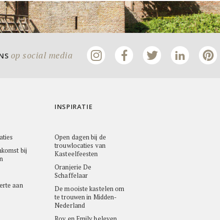
op social media
ONS
INSPIRATIE
aties
Open dagen bij de
trouwlocaties van
nkomst bij
Kasteelfeesten
n
Oranjerie De
Schaffelaar
erte aan
De mooiste kastelen om
te trouwen in Midden-
Nederland
Roy en Emily beleven