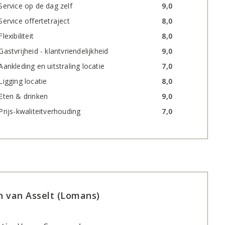
Service op de dag zelf
9,0
Service offertetraject
8,0
Flexibiliteit
8,0
Gastvrijheid - klantvriendelijkheid
9,0
Aankleding en uitstraling locatie
7,0
Ligging locatie
8,0
Eten & drinken
9,0
Prijs-kwaliteitverhouding
7,0
n van Asselt (Lomans)