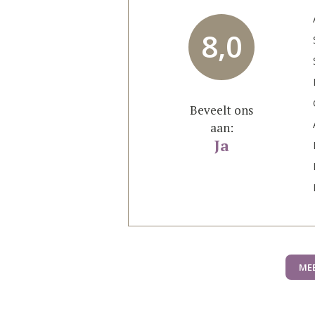
8,0
Beveelt ons
aan:
Ja
ME