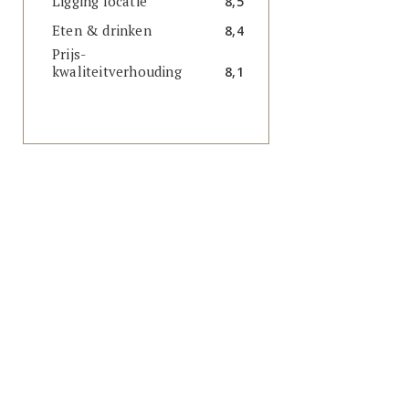
Ligging locatie
8,5
Eten & drinken
8,4
Prijs-
kwaliteitverhouding
8,1