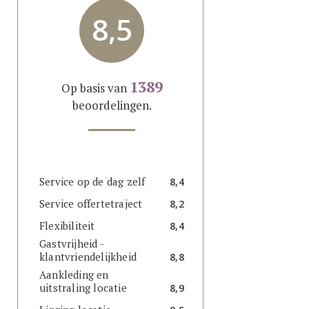
8,5
1389
Op basis van
beoordelingen.
Service op de dag zelf
8,4
Service offertetraject
8,2
Flexibiliteit
8,4
Gastvrijheid -
klantvriendelijkheid
8,8
Aankleding en
uitstraling locatie
8,9