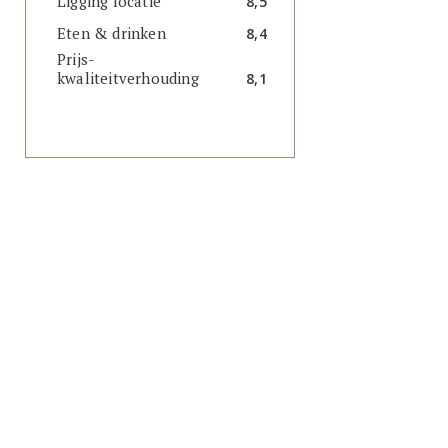
Ligging locatie
8,5
Eten & drinken
8,4
Prijs-
kwaliteitverhouding
8,1