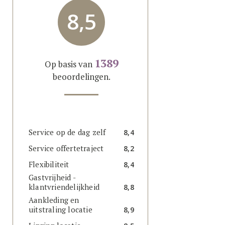
8,5
1389
Op basis van
beoordelingen.
Service op de dag zelf
8,4
Service offertetraject
8,2
Flexibiliteit
8,4
Gastvrijheid -
klantvriendelijkheid
8,8
Aankleding en
uitstraling locatie
8,9