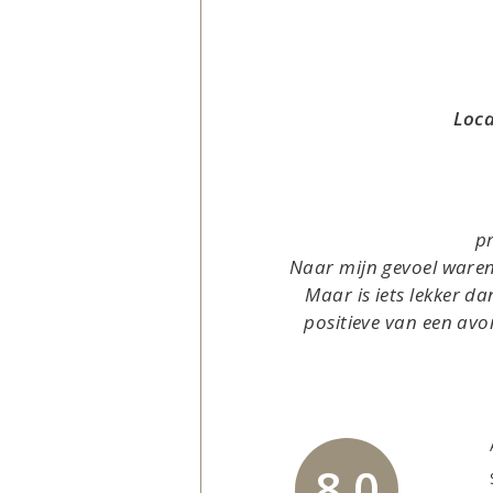
Loca
p
Naar mijn gevoel waren 
Maar is iets lekker dan
positieve van een avo
8,0