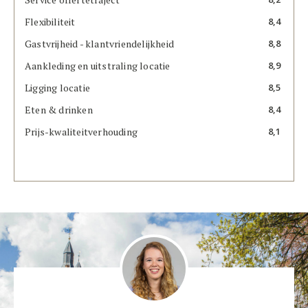
Flexibiliteit
8,4
Gastvrijheid - klantvriendelijkheid
8,8
Aankleding en uitstraling locatie
8,9
Ligging locatie
8,5
Eten & drinken
8,4
Prijs-kwaliteitverhouding
8,1