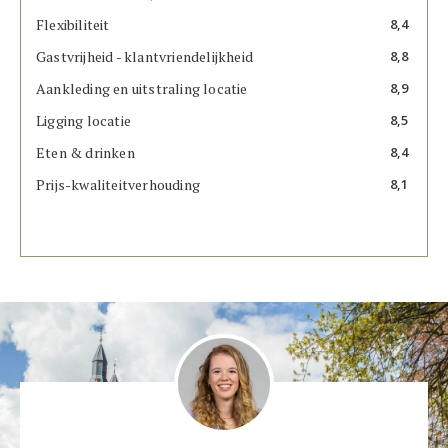
Flexibiliteit
8,4
Gastvrijheid - klantvriendelijkheid
8,8
Aankleding en uitstraling locatie
8,9
Ligging locatie
8,5
Eten & drinken
8,4
Prijs-kwaliteitverhouding
8,1