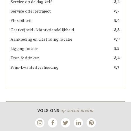
Service op de dag zelf
8,4
Service offertetraject
8,2
Flexibiliteit
8,4
Gastvrijheid - klantvriendelijkheid
8,8
Aankleding en uitstraling locatie
8,9
Ligging locatie
8,5
Eten & drinken
8,4
Prijs-kwaliteitverhouding
8,1
op social media
VOLG ONS