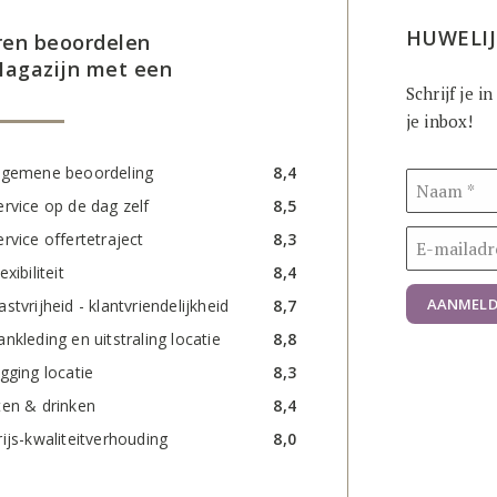
HUWELIJ
ren beoordelen
agazijn met een
Schrijf je i
je inbox!
lgemene beoordeling
8,4
ervice op de dag zelf
8,5
ervice offertetraject
8,3
exibiliteit
8,4
AANMELD
astvrijheid - klantvriendelijkheid
8,7
ankleding en uitstraling locatie
8,8
igging locatie
8,3
ten & drinken
8,4
rijs-kwaliteitverhouding
8,0