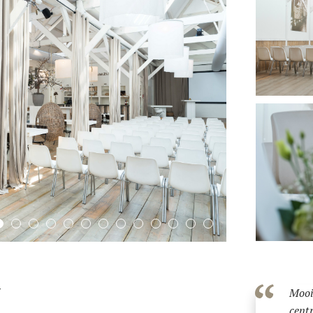
t
Mooie
cent