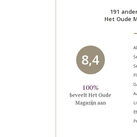
191 ande
Het Oude M
A
8,4
S
S
Fl
G
100%
A
beveelt Het Oude
Magazijn aan
L
E
P