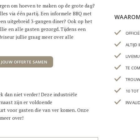
 zorgen om hoeven te maken op de grote dag?
lles via één partij. Een informele BBQ met
WAAROM
 een uitgebreid 3-gangen diner? Ook op het
llie en alle gasten gezorgd. Tijdens een
OFFICI
iseur jullie graag meer over alle
.
ALTIJD
LIVEMU
 JOUW OFFERTE SAMEN
TE COM
TROUW
10 TOT
k dan niet verder! Deze industriële
rnaast zijn er voldoende
INVALI
urt voor gasten die van ver komen. Onze
 meer over!