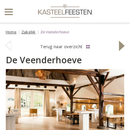
Home
Zakelijk
De Veenderhoeve
vorige
volge
Terug naar overzicht
locatie
locati
De Veenderhoeve