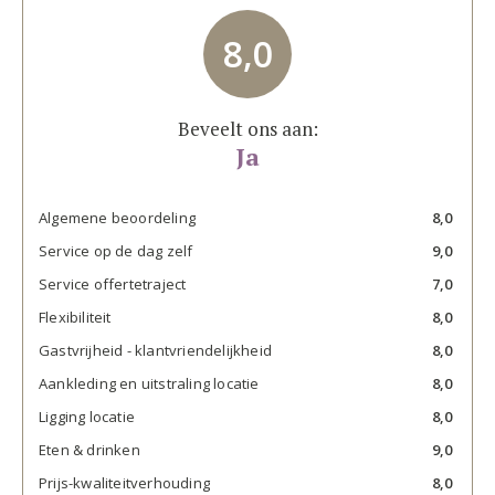
8,0
Beveelt ons aan:
Ja
Algemene beoordeling
8,0
Service op de dag zelf
9,0
Service offertetraject
7,0
Flexibiliteit
8,0
Gastvrijheid - klantvriendelijkheid
8,0
Aankleding en uitstraling locatie
8,0
Ligging locatie
8,0
Eten & drinken
9,0
Prijs-kwaliteitverhouding
8,0