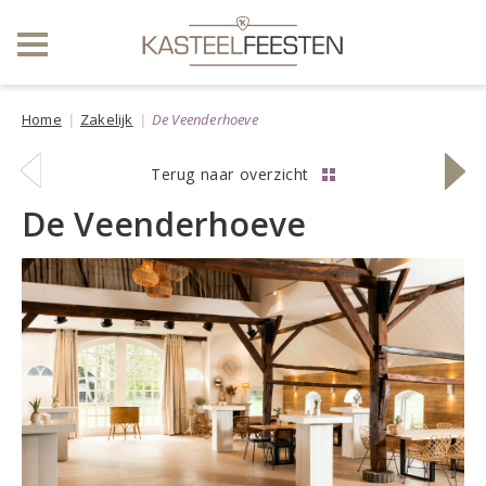
Home
Zakelijk
De Veenderhoeve
vorige
volge
Terug naar overzicht
locatie
locati
De Veenderhoeve