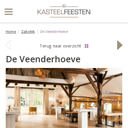
Home
Zakelijk
De Veenderhoeve
vorige
volge
Terug naar overzicht
locatie
locati
De Veenderhoeve