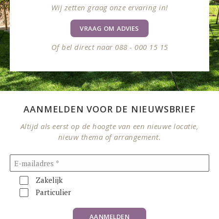
Wij zetten graag onze ervaring in!
VRAAG OM ADVIES
Of bel direct naar 088 - 000 15 15
AANMELDEN VOOR DE NIEUWSBRIEF
Altijd als eerst op de hoogte van een nieuwe locatie,
nieuw thema of arrangement.
Zakelijk
Particulier
AANMELDEN