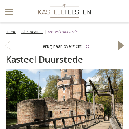
Home
Alle locaties
Kasteel Duurstede
vorige
volge
Terug naar overzicht
locatie
locati
Kasteel Duurstede