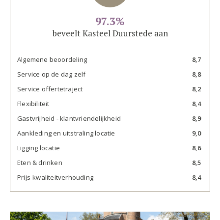
97.3%
beveelt Kasteel Duurstede aan
Algemene beoordeling
8,7
Service op de dag zelf
8,8
Service offertetraject
8,2
Flexibiliteit
8,4
Gastvrijheid - klantvriendelijkheid
8,9
Aankleding en uitstraling locatie
9,0
Ligging locatie
8,6
Eten & drinken
8,5
Prijs-kwaliteitverhouding
8,4