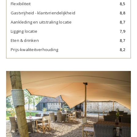
Flexibiliteit
8,5
Gastvrijheid - klantvriendelijkheid
8,8
Aankleding en uitstraling locatie
8,7
Ligging locatie
7,9
Eten & drinken
8,7
Prijs-kwaliteitverhouding
8,2