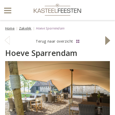
Home
Zakelijk
Hoeve Sparrendam
vorige
volge
Terug naar overzicht
locatie
locati
Hoeve Sparrendam