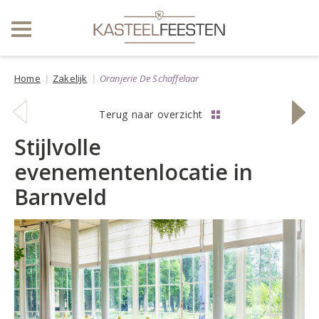
Home
Zakelijk
Oranjerie De Schaffelaar
vorige
volge
Terug naar overzicht
locatie
locati
Stijlvolle
evenementenlocatie in
Barnveld