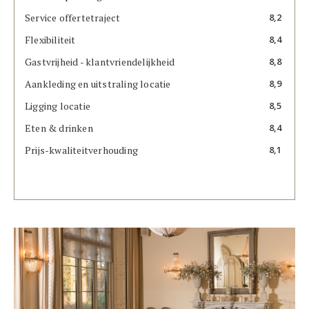
Service offertetraject
8,2
Flexibiliteit
8,4
Gastvrijheid - klantvriendelijkheid
8,8
Aankleding en uitstraling locatie
8,9
Ligging locatie
8,5
Eten & drinken
8,4
Prijs-kwaliteitverhouding
8,1