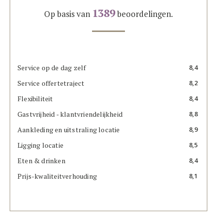
1389
Op basis van
beoordelingen.
Service op de dag zelf
8,4
Service offertetraject
8,2
Flexibiliteit
8,4
Gastvrijheid - klantvriendelijkheid
8,8
Aankleding en uitstraling locatie
8,9
Ligging locatie
8,5
Eten & drinken
8,4
Prijs-kwaliteitverhouding
8,1